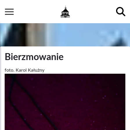
Przejdź
do
Główna
treści
nawigacja
Bierzmowanie
Podpis
foto. Karol Kałużny
/
Zdjęcia
Autor