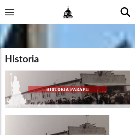
Przejdź
do
Główna
treści
nawigacja
Historia