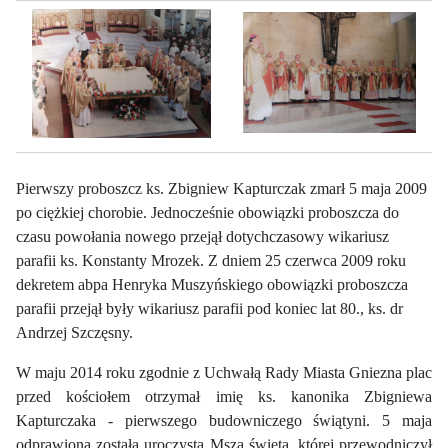
Pierwszy proboszcz ks. Zbigniew Kapturczak zmarł 5 maja 2009
po ciężkiej chorobie. Jednocześnie obowiązki proboszcza do
czasu powołania nowego przejął dotychczasowy wikariusz
parafii ks. Konstanty Mrozek. Z dniem 25 czerwca 2009 roku
dekretem abpa Henryka Muszyńskiego obowiązki proboszcza
parafii przejął były wikariusz parafii pod koniec lat 80., ks. dr
Andrzej Szczęsny.
W maju 2014 roku zgodnie z Uchwałą Rady Miasta Gniezna plac
przed kościołem otrzymał imię ks. kanonika Zbigniewa
Kapturczaka - pierwszego budowniczego świątyni. 5 maja
odprawiona została uroczysta Msza święta, której przewodniczył