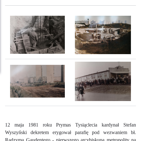
12 maja 1981 roku Prymas Tysiąclecia kardynał Stefan
Wyszyński dekretem erygował parafię pod wezwaniem bł.
Radzyma Gaudentego - pierwszego arcybiskupa metropolity na