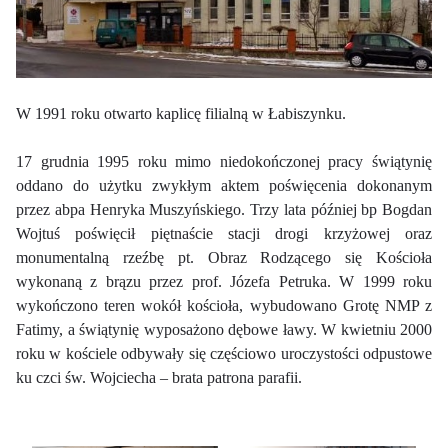
W 1991 roku otwarto kaplicę filialną w Łabiszynku.
17 grudnia 1995 roku mimo niedokończonej pracy świątynię
oddano do użytku zwykłym aktem poświęcenia dokonanym
przez abpa Henryka Muszyńskiego. Trzy lata później bp Bogdan
Wojtuś poświęcił piętnaście stacji drogi krzyżowej oraz
monumentalną rzeźbę pt. Obraz Rodzącego się Kościoła
wykonaną z brązu przez prof. Józefa Petruka. W 1999 roku
wykończono teren wokół kościoła, wybudowano Grotę NMP z
Fatimy, a świątynię wyposażono dębowe ławy. W kwietniu 2000
roku w kościele odbywały się częściowo uroczystości odpustowe
ku czci św. Wojciecha – brata patrona parafii.