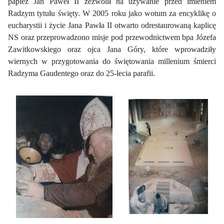
papież Jan Paweł II zezwolił na używanie przed imieniem
Radzym tytułu święty. W 2005 roku jako wotum za encyklikę o
eucharystii i życie Jana Pawła II otwarto odrestaurowaną kaplicę
NS oraz przeprowadzono misje pod przewodnictwem bpa Józefa
Zawitkowskiego oraz ojca Jana Góry, które wprowadziły
wiernych w przygotowania do świętowania millenium śmierci
Radzyma Gaudentego oraz do 25-lecia parafii.