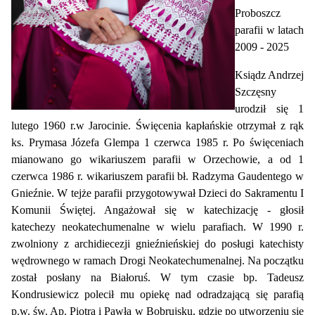
Proboszcz
parafii w latach
2009 - 2025
Ksiądz Andrzej
Szczęsny
urodził się 1
lutego 1960 r.w Jarocinie. Święcenia kapłańskie otrzymał z rąk
ks. Prymasa Józefa Glempa 1 czerwca 1985 r. Po święceniach
mianowano go wikariuszem parafii w Orzechowie, a od 1
czerwca 1986 r. wikariuszem parafii bł. Radzyma Gaudentego w
Gnieźnie. W tejże parafii przygotowywał Dzieci do Sakramentu I
Komunii Świętej. Angażował się w katechizację - głosił
katechezy neokatechumenalne w wielu parafiach. W 1990 r.
zwolniony z archidiecezji gnieźnieńskiej do posługi katechisty
wędrownego w ramach Drogi Neokatechumenalnej. Na początku
został posłany na Białoruś. W tym czasie bp. Tadeusz
Kondrusiewicz polecił mu opiekę nad odradzającą się parafią
p.w. św. Ap. Piotra i Pawła w Bobrujsku, gdzie po utworzeniu się