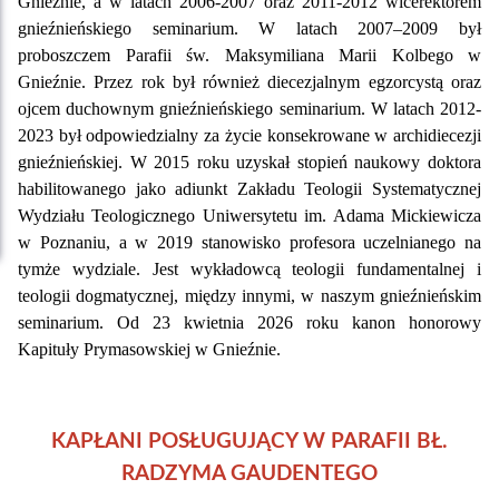
Gnieźnie, a w latach 2006-2007 oraz 2011-2012 wicerektorem
gnieźnieńskiego seminarium. W latach 2007–2009 był
proboszczem Parafii św. Maksymiliana Marii Kolbego w
Gnieźnie. Przez rok był również diecezjalnym egzorcystą oraz
ojcem duchownym gnieźnieńskiego seminarium. W latach 2012-
2023 był odpowiedzialny za życie konsekrowane w archidiecezji
gnieźnieńskiej. W 2015 roku uzyskał stopień naukowy doktora
habilitowanego jako adiunkt Zakładu Teologii Systematycznej
Wydziału Teologicznego Uniwersytetu im. Adama Mickiewicza
w Poznaniu, a w 2019 stanowisko profesora uczelnianego na
tymże wydziale. Jest wykładowcą teologii fundamentalnej i
teologii dogmatycznej, między innymi, w naszym gnieźnieńskim
seminarium. Od 23 kwietnia 2026 roku kanon honorowy
Kapituły Prymasowskiej w Gnieźnie.
KAPŁANI POSŁUGUJĄCY W PARAFII BŁ.
RADZYMA GAUDENTEGO