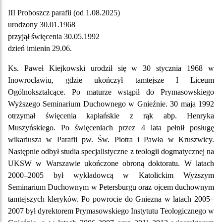
III Proboszcz parafii (od 1.08.2025)
urodzony 30.01.1968
przyjął święcenia 30.05.1992
dzień imienin 29.06.
Ks. Paweł Kiejkowski urodził się w 30 stycznia 1968 w
Inowrocławiu, gdzie ukończył tamtejsze I Liceum
Ogólnokształcące. Po maturze wstąpił do Prymasowskiego
Wyższego Seminarium Duchownego w Gnieźnie. 30 maja 1992
otrzymał święcenia kapłańskie z rąk abp. Henryka
Muszyńskiego. Po święceniach przez 4 lata pełnił posługę
wikariusza w Parafii pw. Św. Piotra i Pawła w Kruszwicy.
Następnie odbył studia specjalistyczne z teologii dogmatycznej na
UKSW w Warszawie ukończone obroną doktoratu. W latach
2000–2005 był wykładowcą w Katolickim Wyższym
Seminarium Duchownym w Petersburgu oraz ojcem duchownym
tamtejszych kleryków. Po powrocie do Gniezna w latach 2005–
2007 był dyrektorem Prymasowskiego Instytutu Teologicznego w