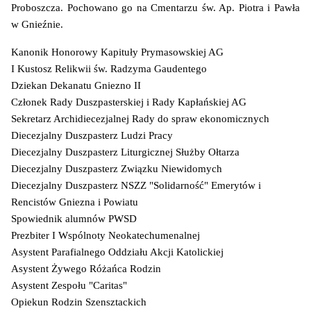
Proboszcza. Pochowano go na Cmentarzu św. Ap. Piotra i Pawła
w Gnieźnie.
Kanonik Honorowy Kapituły Prymasowskiej AG
I Kustosz Relikwii św. Radzyma Gaudentego
Dziekan Dekanatu Gniezno II
Członek Rady Duszpasterskiej i Rady Kapłańskiej AG
Sekretarz Archidiecezjalnej Rady do spraw ekonomicznych
Diecezjalny Duszpasterz Ludzi Pracy
Diecezjalny Duszpasterz Liturgicznej Służby Ołtarza
Diecezjalny Duszpasterz Związku Niewidomych
Diecezjalny Duszpasterz NSZZ "Solidarność" Emerytów i
Rencistów Gniezna i Powiatu
Spowiednik alumnów PWSD
Prezbiter I Wspólnoty Neokatechumenalnej
Asystent Parafialnego Oddziału Akcji Katolickiej
Asystent Żywego Różańca Rodzin
Asystent Zespołu "Caritas"
Opiekun Rodzin Szensztackich