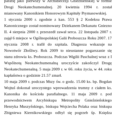
parafię jako pierwszy w Archidiecezji Gnieźnieńskiej w formie
Drogi Neokatechumenalnej. 20 kwietnia 1994 r. został
mianowany Kanonikiem Honorowym Kapituły Prymasowskiej.
1 stycznia 2000 r. zgodnie z kan. 553 § 2 Kodeksu Prawa
Kanonicznego został nominowany Dziekanem Dekanatu Gniezno
II. 4 sierpnia 2000 r. przeszedł zawał serca. 22 listopada 2007 r.
zajął 6 miejsce w Ogólnopolskiej Galii Proboszcza Roku 2007. 17
stycznia 2008 r. trafił do szpitala. Diagnoza wskazuje na
Nowotwór Złośliwy. Rok 2009 to nieustanne pogarszanie się
stanu zdrowia ks. Proboszcza. Podczas Wigilii Paschalnej wraz z I
Wspólnotą Neokatechumenalną uroczyście zakończył Drogę
Neokatechumenalną. 5 maja 2009 r. w 66. roku życia, w 44. roku
kapłaństwa o godzinie 21.57 zmarł.
10 maja 2009 r. podczas Mszy św. o godz. 15.00 ks. bp. Bogdan
Wojtuś dokonał uroczystego wprowadzenia trumny z ciałem ks.
Kanonika do kościoła parafialnego. 11 maja 2009 r. pod
przewodnictwem Arcybiskupa Metropolity Gnieźnieńskiego
Henryka Muszyńskiego, biskupa Wojciecha Polaka oraz biskupa
Zbigniewa Kiernikowskiego odbył się pogrzeb śp. Księdza