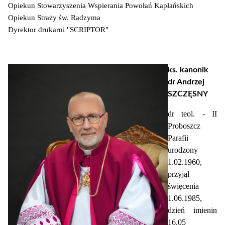
Opiekun Stowarzyszenia Wspierania Powołań Kapłańskich
Opiekun Straży św. Radzyma
Dyrektor drukarni "SCRIPTOR"
ks. kanonik
dr Andrzej
SZCZĘSNY
dr teol. - II
Proboszcz
Parafii
urodzony
1.02.1960,
przyjął
święcenia
1.06.1985,
dzień imienin
16.05