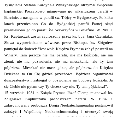
Tysiąclecia Stefana Kardynała Wyszyńskiego otrzymał święcenie
kapłańskie. Początkowo mianowano go wikariuszem parafii w
Barcinie, a następnie w parafii św. Trójcy w Bydgoszczy. Po kilku
latach przeniesiono Go do Bydgoskiej parafii Farnej skąd
przeniesiono go do parafii św. Wawrzyńca w Gnieźnie. W 1980 r.
Ks. Kapturczak został zaproszony przez ks. bpa. Jana Czerniaka.
Słowa wypowiedziane wówczas przez Biskupa, ks. Zbigniew
pamiętał do śmierci: "Jest wolą Księdza Prymasa żebyś poszedł na
Winiary. Tam jeszcze nie ma parafii, nie ma kościoła, nie ma
ziemi, nie ma pozwolenia, nie ma mieszkania, ale Ty tam
pójdziesz. Mieszkać nie masz gdzie, ale pójdziesz do Księdza
Dziekana to On Cię gdzieś przechowa. Będziesz organizował
duszpasterstwo i zabiegał o pozwolenie na budowę kościoła. Ja
się Ciebie nie pytam czy Ty chcesz czy nie, Ty tam pójdziesz!''.
15 września 1981 r. Ksiądz Prymas Józef Glemp mianował ks.
Zbigniewa Kapturczaka proboszczem parafii. W 1984 r.
zafascynowany proboszcz Drogą Neokatechumenalną postanowił
założyć I Wspólnotę Neokatechumenalną i otworzyć swoją