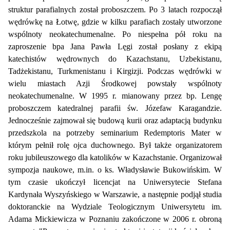
struktur parafialnych został proboszczem. Po 3 latach rozpoczął
wędrówkę na Łotwę, gdzie w kilku parafiach zostały utworzone
wspólnoty neokatechumenalne. Po niespełna pół roku na
zaproszenie bpa Jana Pawła Lęgi został posłany z ekipą
katechistów wędrownych do Kazachstanu, Uzbekistanu,
Tadżekistanu, Turkmenistanu i Kirgizji. Podczas wędrówki w
wielu miastach Azji Środkowej powstały wspólnoty
neokatechumenalne. W 1995 r. mianowany przez bp. Lengę
proboszczem katedralnej parafii św. Józefaw Karagandzie.
Jednocześnie zajmował się budową kurii oraz adaptacją budynku
przedszkola na potrzeby seminarium Redemptoris Mater w
którym pełnił rolę ojca duchownego. Był także organizatorem
roku jubileuszowego dla katolików w Kazachstanie. Organizował
sympozja naukowe, m.in. o ks. Władysławie Bukowińskim. W
tym czasie ukończył licencjat na Uniwersytecie Stefana
Kardynała Wyszyńskiego w Warszawie, a następnie podjął studia
doktoranckie na Wydziale Teologicznym Uniwersytetu im.
Adama Mickiewicza w Poznaniu zakończone w 2006 r. obroną