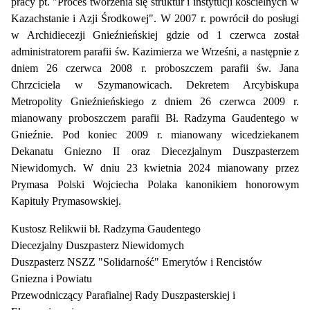
pracy pt. "Proces tworzenia się struktur i instytucji kościelnych w
Kazachstanie i Azji Środkowej". W 2007 r. powrócił do posługi
w Archidiecezji Gnieźnieńskiej gdzie od 1 czerwca został
administratorem parafii św. Kazimierza we Wrześni, a następnie z
dniem 26 czerwca 2008 r. proboszczem parafii św. Jana
Chrzciciela w Szymanowicach. Dekretem Arcybiskupa
Metropolity Gnieźnieńskiego z dniem 26 czerwca 2009 r.
mianowany proboszczem parafii Bł. Radzyma Gaudentego w
Gnieźnie. Pod koniec 2009 r. mianowany wicedziekanem
Dekanatu Gniezno II oraz Diecezjalnym Duszpasterzem
Niewidomych. W dniu 23 kwietnia 2024 mianowany przez
Prymasa Polski Wojciecha Polaka kanonikiem honorowym
Kapituły Prymasowskiej.
Kustosz Relikwii bł. Radzyma Gaudentego
Diecezjalny Duszpasterz Niewidomych
Duszpasterz NSZZ "Solidarność" Emerytów i Rencistów
Gniezna i Powiatu
Przewodniczący Parafialnej Rady Duszpasterskiej i