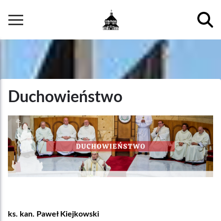
Przejdź
do
Główna
treści
nawigacja
Duchowieństwo
ks. kan. Paweł Kiejkowski