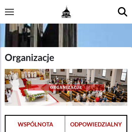
Przejdź
do
Główna
treści
nawigacja
Organizacje
WSPÓLNOTA
ODPOWIEDZIALNY