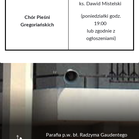
ks. Dawid Mistelski
(poniedziałki godz.
Chór Pieśni
19:00
Gregoriańskich
lub zgodnie z
ogłoszeniami)
Parafia p.w. bł. Radzyma Gaudentego