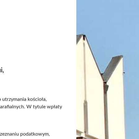
ii,
8
 utrzymania kościoła,
parafialnych. W tytule wpłaty
m zeznaniu podatkowym,