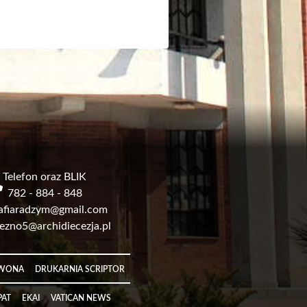
Telefon oraz BLIK
782 - 884 - 848
afiaradzym@gmail.com
ezno5@archidiecezja.pl
RWONA
DRUKARNIA SCRIPTOR
PAT
EKAI
VATICAN NEWS