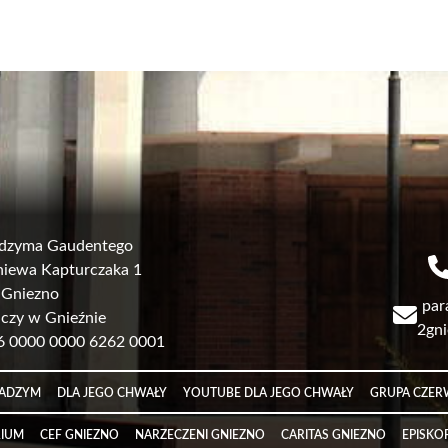
Radzyma Gaudentego
igniewa Kapturczaka 1
 Gniezno
par
lczy w Gnieźnie
2gni
06 0000 0000 6262 0001
RADZYM
DLA JEGO CHWAŁY
YOUTUBE DLA JEGO CHWAŁY
GRUPA CZE
RIUM
CEF GNIEZNO
NARZECZENI GNIEZNO
CARITAS GNIEZNO
EPISKO