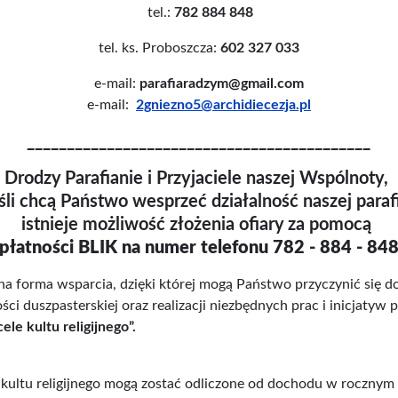
tel.:
782 884 848
tel. ks. Proboszcza:
602 327 033
e-mail:
parafiaradzym@gmail.com
e-mail:
2gniezno5@archidiecezja.pl
___________________________________________
Drodzy Parafianie i Przyjaciele naszej Wspólnoty,
śli chcą Państwo wesprzeć działalność naszej paraf
istnieje możliwość złożenia ofiary za pomocą
płatności BLIK na numer telefonu 782 - 884 - 84
na forma wsparcia, dzięki której mogą Państwo przyczynić się do
ści duszpasterskiej oraz realizacji niezbędnych prac i inicjatyw 
le kultu religijnego”.
 kultu religijnego mogą zostać odliczone od dochodu w roczny