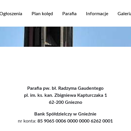
Przejdź
do
Ogłoszenia
Plan kolęd
Parafia
Informacje
Galeri
treści
ja
Parafia pw. bł. Radzyma Gaudentego
pl. im. ks. kan. Zbigniewa Kapturczaka 1
62-200 Gniezno
Bank Spółdzielczy w Gnieźnie
nr konta:
85 9065 0006 0000 0000 6262 0001