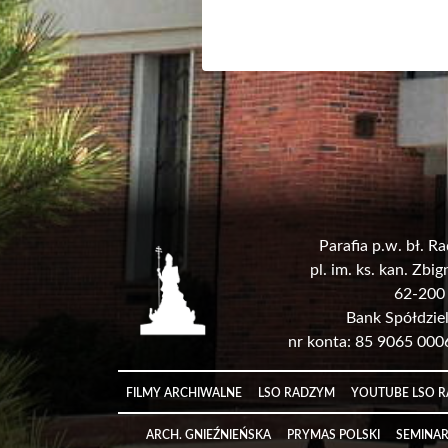
Parafia p.w. bł. 
pl. im. ks. kan. Zb
62-200
Bank Spółdzie
nr konta: 85 9065 00
Link
FILMY ARCHIWALNE
LSO RADZYM
YOUTUBE LSO 
Link
ARCH. GNIEŹNIEŃSKA
PRYMAS POLSKI
SEMINA