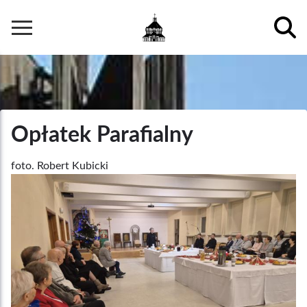
Przejdź
do
Główna
treści
nawigacja
Opłatek Parafialny
Podpis
foto. Robert Kubicki
/
Zdjęcia
Autor