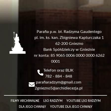
Parafia p.w. bł. Radzyma Gaudentego
pl. im. ks. kan. Zbigniewa Kapturczaka 1
62-200 Gniezno
Bank Spółdzielczy w Gnieźnie
nr konta: 85 9065 0006 0000 0000 6262
0001
Telefon oraz BLIK
782 - 884 - 848
parafiaradzym@gmail.com
2gniezno5@archidiecezja.pl
Link
FILMY ARCHIWALNE
LSO RADZYM
YOUTUBE LSO RADZYM
DLA JEGO CHWAŁY
YOUTUBE DLA JEGO CHWAŁY