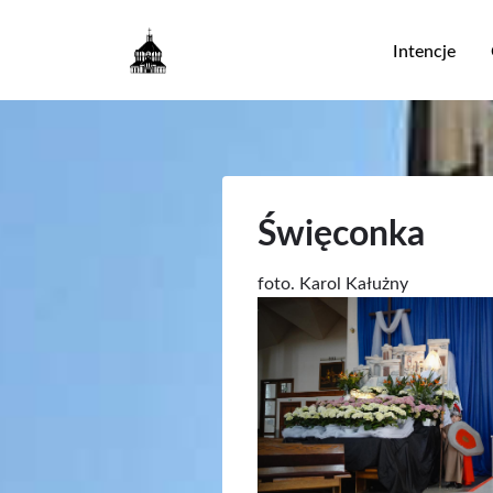
Główna
Intencje
nawigac
Święconka
Podpis
foto. Karol Kałużny
/
Zdjęcia
Autor