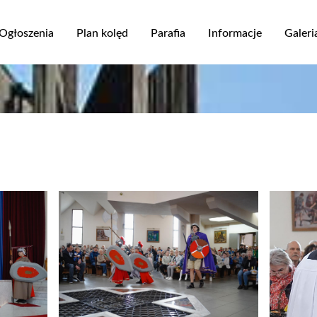
Przejdź
do
Ogłoszenia
Plan kolęd
Parafia
Informacje
Galeri
treści
ja