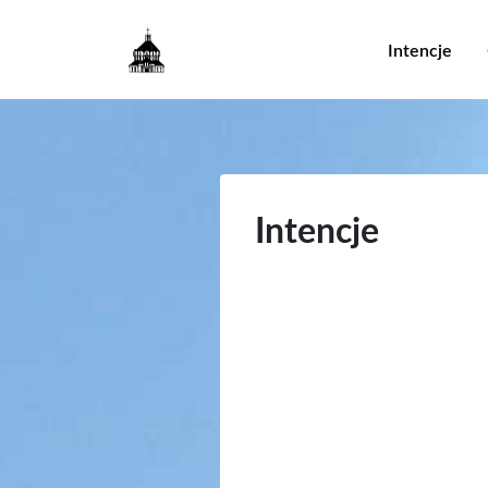
Główna
Intencje
nawigac
Intencje