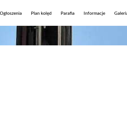
Przejdź
do
Ogłoszenia
Plan kolęd
Parafia
Informacje
Galeri
treści
ja