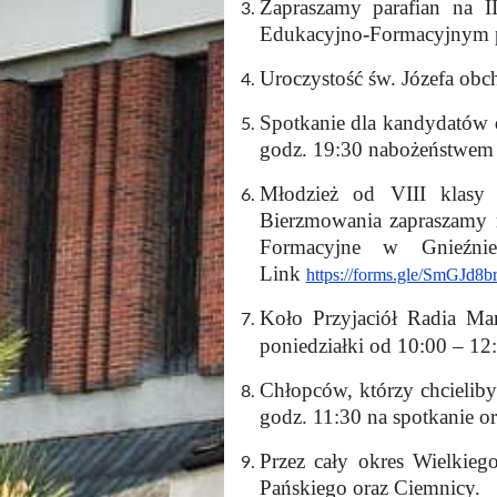
Zapraszamy parafian na 
Edukacyjno-Formacyjnym pr
Uroczystość św. Józefa ob
Spotkanie dla kandydatów 
godz. 19:30 nabożeństwem
Młodzież od VIII klasy
Bierzmowania zapraszamy 
Formacyjne w Gnieźnie.
Link
https://forms.gle/SmGJd8
Koło Przyjaciół Radia Ma
poniedziałki od 10:00 – 
Chłopców, którzy chcieliby
godz. 11:30 na spotkanie o
Przez cały okres Wielkieg
Pańskiego oraz Ciemnicy.