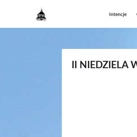
Główna
Intencje
nawigac
II NIEDZIELA