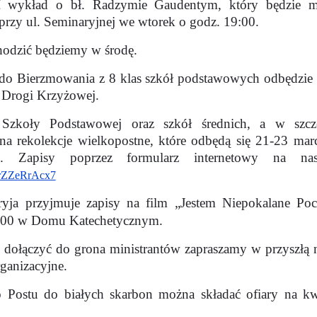
II wykład o bł. Radzymie Gaudentym, który będzie 
zy ul. Seminaryjnej we wtorek o godz. 19:00.
chodzić będziemy w środę.
do Bierzmowania z 8 klas szkół podstawowych odbędzie s
 Drogi Krzyżowej.
 Szkoły Podstawowej oraz szkół średnich, a w szcz
na rekolekcje wielkopostne, które odbędą się 21-23 ma
 Zapisy poprzez formularz internetowy na nasze
brZZeRrAcx7
ryja przyjmuje zapisy na film „Jestem Niepokalane Poc
12:00 w Domu Katechetycznym.
 dołączyć do grona ministrantów zapraszamy w przyszłą 
rganizacyjne.
o Postu do białych skarbon można składać ofiary na k