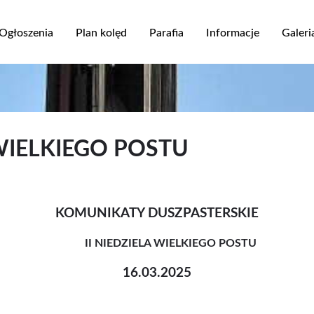
Przejdź
do
Ogłoszenia
Plan kolęd
Parafia
Informacje
Galeri
treści
ja
 WIELKIEGO POSTU
KOMUNIKATY DUSZPASTERSKIE
II NIEDZIELA WIELKIEGO POSTU
16.03.2025