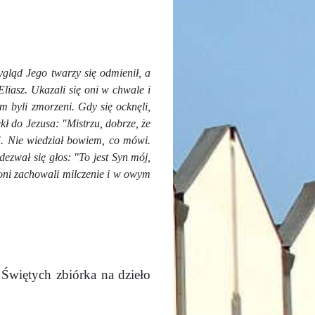
ygląd Jego twarzy się odmienił, a
liasz. Ukazali się oni w chwale i
m byli zmorzeni. Gdy się ocknęli,
kł do Jezusa: "Mistrzu, dobrze, że
a". Nie wiedział bowiem, co mówi.
odezwał się głos: "To jest Syn mój,
A oni zachowali milczenie i w owym
Świętych zbiórka na dzieło