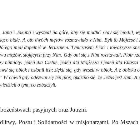
, Jana i Jakuba i wyszedł na górę, aby się modlić. Gdy się modlił, w
śniąco białe. A oto dwóch mężów rozmawiało z Nim. Byli to Mojżesz i E
którego miał dopełnić w Jeruzalem. Tymczasem Piotr i towarzysze sne
dwu mężów, stojących przy Nim. Gdy oni się z Nim rozstawali, Piotr rze
zy namioty: jeden dla Ciebie, jeden dla Mojżesza i jeden dla Eliasz
wił się obłok i osłonił ich; zlękli się, gdy weszli w obłok. A z obłoku 
" W chwili gdy odezwał się ten głos, okazało się, że Jezus jest sam. 
iedzieli o tym, co zobaczyli.
bożeństwach pasyjnych oraz Jutrzni.
dlitwy, Postu i Solidarności w misjonarzami. Po Mszach 