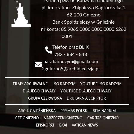
Parafia p.w. bł. Radzyma Gaudentego
pl. im. ks. kan. Zbigniewa Kapturczaka 1
62-200 Gniezno
Bank Spółdzielczy w Gnieźnie
nr konta: 85 9065 0006 0000 0000 6262
0001
Telefon oraz BLIK
782 - 884 - 848
parafiaradzym@gmail.com
2gniezno5@archidiecezja.pl
Link
FILMY ARCHIWALNE
LSO RADZYM
YOUTUBE LSO RADZYM
DLA JEGO CHWAŁY
YOUTUBE DLA JEGO CHWAŁY
GRUPA CZERWONA
DRUKARNIA SCRIPTOR
Link
ARCH. GNIEŹNIEŃSKA
PRYMAS POLSKI
SEMINARIUM
CEF GNIEZNO
NARZECZENI GNIEZNO
CARITAS GNIEZNO
EPISKOPAT
EKAI
VATICAN NEWS