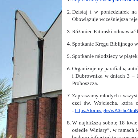
Dzisiaj i w poniedziałek n
Obowiązuje wcześniejsza rejes
Różaniec Fatimski odmawiać 
Spotkanie Kręgu Biblijnego w
Spotkanie młodzieży w piątek
Organizujemy parafialną aut
i Dubrownika w dniach 3 – 1
Proboszcza.
Zapraszamy młodych i wszystk
czci św. Wojciecha, która 
-
https://forms.gle/wA3shc4k
W najbliższą sobotę 18 kwie
osiedle Winiary”, w ramach 
budową infrastruktury rowero