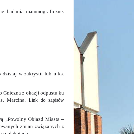
tne badania mammograficzne.
zisiaj w zakrystii lub u ks.
o Gniezna z okazji odpustu ku
ks. Marcina.
Link do zapisów
zwą „Powolny Objazd Miasta –
anowanych zmian związanych z
 na plakatach.