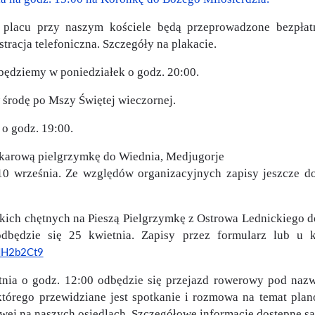
a placu przy naszym kościele będą przeprowadzone bezpła
tracja telefoniczna. Szczegóły na plakacie.
będziemy w poniedziałek o godz. 20:00.
 środę po Mszy Świętej wieczornej.
 o godz. 19:00.
okarową pielgrzymkę do Wiednia, Medjugorje
0 września. Ze względów organizacyjnych zapisy jeszcze do d
ich chętnych na Pieszą Pielgrzymkę z Ostrowa Lednickiego d
odbędzie się 25 kwietnia. Zapisy przez formularz lub u 
qNH2b2Ct9
tnia o godz. 12:00 odbędzie się przejazd rowerowy pod na
którego przewidziane jest spotkanie i rozmowa na temat pl
wej na naszych osiedlach. Szczegółowe informacje dostępne są