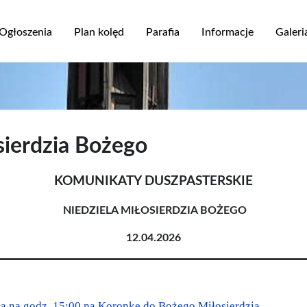
Przejdź
do
Ogłoszenia
Plan kolęd
Parafia
Informacje
Galeri
treści
ja
sierdzia Bożego
KOMUNIKATY DUSZPASTERSKIE
NIEDZIELA MIŁOSIERDZIA BOŻEGO
12.04.2026
ła na godz. 15:00 na Koronkę do Bożego Miłosierdzia.