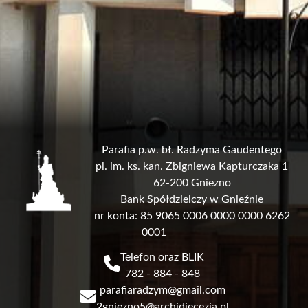
Parafia p.w. bł. Radzyma Gaudentego
pl. im. ks. kan. Zbigniewa Kapturczaka 1
62-200 Gniezno
Bank Spółdzielczy w Gnieźnie
nr konta: 85 9065 0006 0000 0000 6262
0001
Telefon oraz BLIK
782 - 884 - 848
parafiaradzym@gmail.com
2gniezno5@archidiecezja.pl