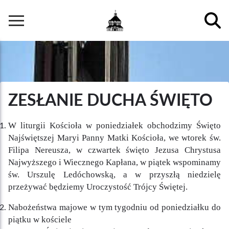
Przejdź
do
Główna
treści
nawigacja
ZESŁANIE DUCHA ŚWIĘTO
W liturgii Kościoła w poniedziałek obchodzimy Święto
Najświętszej Maryi Panny Matki Kościoła, we wtorek św.
Filipa Nereusza, w czwartek święto Jezusa Chrystusa
Najwyższego i Wiecznego Kapłana, w piątek wspominamy
św. Urszulę Ledóchowską, a w przyszłą niedzielę
przeżywać będziemy Uroczystość Trójcy Świętej.
Nabożeństwa majowe w tym tygodniu od poniedziałku do
piątku w kościele